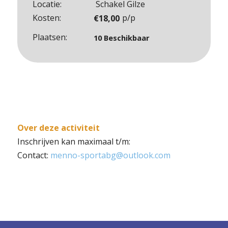
aantal
Locatie:
Schakel Gilze
Kosten:
p/p
€
18,00
Plaatsen:
10 Beschikbaar
Over deze activiteit
Inschrijven kan maximaal t/m:
Contact:
menno-sportabg@outlook.com