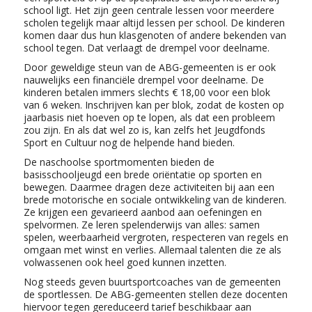
school ligt. Het zijn geen centrale lessen voor meerdere
scholen tegelijk maar altijd lessen per school. De kinderen
komen daar dus hun klasgenoten of andere bekenden van
school tegen. Dat verlaagt de drempel voor deelname.
Door geweldige steun van de ABG-gemeenten is er ook
nauwelijks een financiële drempel voor deelname. De
kinderen betalen immers slechts € 18,00 voor een blok
van 6 weken. Inschrijven kan per blok, zodat de kosten op
jaarbasis niet hoeven op te lopen, als dat een probleem
zou zijn. En als dat wel zo is, kan zelfs het Jeugdfonds
Sport en Cultuur nog de helpende hand bieden.
De naschoolse sportmomenten bieden de
basisschooljeugd een brede oriëntatie op sporten en
bewegen. Daarmee dragen deze activiteiten bij aan een
brede motorische en sociale ontwikkeling van de kinderen.
Ze krijgen een gevarieerd aanbod aan oefeningen en
spelvormen. Ze leren spelenderwijs van alles: samen
spelen, weerbaarheid vergroten, respecteren van regels en
omgaan met winst en verlies. Allemaal talenten die ze als
volwassenen ook heel goed kunnen inzetten.
Nog steeds geven buurtsportcoaches van de gemeenten
de sportlessen. De ABG-gemeenten stellen deze docenten
hiervoor tegen gereduceerd tarief beschikbaar aan