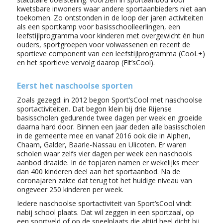
kwetsbare inwoners waar andere sportaanbieders niet aan
toekomen. Zo ontstonden in de loop der jaren activiteiten
als een sportkamp voor basisschoolleerlingen, een
leefstijlprogramma voor kinderen met overgewicht én hun
ouders, sportgroepen voor volwassenen en recent de
sportieve component van een leefstijlprogramma (CooL+)
en het sportieve vervolg daarop (Fit’sCool).
Eerst het naschoolse sporten
Zoals gezegd: in 2012 begon Sport’sCool met naschoolse
sportactiviteiten. Dat begon klein bij drie Rijense
basisscholen gedurende twee dagen per week en groeide
daarna hard door. Binnen een jaar deden alle basisscholen
in de gemeente mee en vanaf 2016 ook die in Alphen,
Chaam, Galder, Baarle-Nassau en Ulicoten. Er waren
scholen waar zelfs vier dagen per week een naschools
aanbod draaide. In de topjaren namen er wekelijks meer
dan 400 kinderen deel aan het sportaanbod. Na de
coronajaren zakte dat terug tot het huidige niveau van
ongeveer 250 kinderen per week.
Iedere naschoolse sportactiviteit van Sport’sCool vindt
nabij school plaats. Dat wil zeggen in een sportzaal, op
een sportveld of op de speelplaats die altijd heel dicht bij