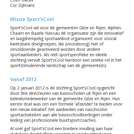
Cor Zijlmans
Missie Sport’sCool
Sport’sCool wil voor de gemeenten Gilze en Rijen, Alphen-
Chaam en Baarle-Nassau dé organisatie zijn die innovatief
en laagdrempelig sportaanbod organiseert voor vooral
kwetsbare doelgroepen, die (vooralsnog) niet of
onvoldoende geactiveerd worden door andere
sportaanbieders. Als niet-sportspecifieke en ideële
stichting vervult Sport’sCool hierdoor een unieke rol in het
sportstimulerende landschap van de gemeente(n).
Vanaf 2012
Op 2 januari 2012 is de stichting Sport’sCool opgericht
door drie directeuren van basisscholen uit Rijen en een
beleidsmedewerker van de gemeente Gilze en Rijen. Hun
eerste doel was om een formele ‘afzender’ te bieden voor
een nieuw initiatief: het aanbieden van naschoolse
sportactiviteiten aan alle basisschoolleerlingen onder
leiding van professionele buurtsportcoaches.
Al snel gaf Sport’sCool een bredere invulling aan haar
statutaire doelstelling: voorzien in sportaanbod voor