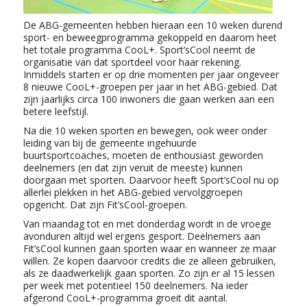
De ABG-gemeenten hebben hieraan een 10 weken durend
sport- en beweegprogramma gekoppeld en daarom heet
het totale programma CooL+. Sport’sCool neemt de
organisatie van dat sportdeel voor haar rekening.
Inmiddels starten er op drie momenten per jaar ongeveer
8 nieuwe CooL+-groepen per jaar in het ABG-gebied. Dat
zijn jaarlijks circa 100 inwoners die gaan werken aan een
betere leefstijl.
Na die 10 weken sporten en bewegen, ook weer onder
leiding van bij de gemeente ingehuurde
buurtsportcoaches, moeten de enthousiast geworden
deelnemers (en dat zijn veruit de meeste) kunnen
doorgaan met sporten. Daarvoor heeft Sport’sCool nu op
allerlei plekken in het ABG-gebied vervolggroepen
opgericht. Dat zijn Fit’sCool-groepen.
Van maandag tot en met donderdag wordt in de vroege
avonduren altijd wel ergens gesport. Deelnemers aan
Fit’sCool kunnen gaan sporten waar en wanneer ze maar
willen. Ze kopen daarvoor credits die ze alleen gebruiken,
als ze daadwerkelijk gaan sporten. Zo zijn er al 15 lessen
per week met potentieel 150 deelnemers. Na ieder
afgerond CooL+-programma groeit dit aantal.