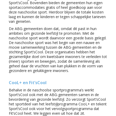
Sport’sCool. Bovendien bieden de gemeenten hun eigen
sportaccommodaties gratis of heel goedkoop aan voor
deze naschoolse sport. Hierdoor blijven de totale kosten
laag en kunnen de kinderen er tegen schappelijke tarieven
van genieten.
De ABG-gemeenten doen dat, omdat dit past in hun
ambities om gezonde leefstijl te promoten. Met de
naschoolse sport wordt daarvoor een goede basis gelegd.
De naschoolse sport was het begin van een nauwe en
mooie samenwerking tussen de ABG-gemeenten en de
stichting Sport’sCool. Deze organisaties hebben het
gezamenlijke doel om kwetsbare inwoners te verleiden tot
(meer) sporten en bewegen, zodat de samenleving als
geheel daar de vruchten van kan plukken in de vorm van
gezondere en gelukkigere inwoners.
CooL+ en Fit’sCool
Behalve in de naschoolse sportprogramma’s werkt
Sport’sCool ook met de ABG-gemeenten samen in de
bevordering van gezonde leefstijl. Zo verzorgt Sport’sCool
het sportdeel van het leefstijlprogramma CooL+ en tekent
Sport’sCool ook voor het vervolgsportprogramma dat
Fit’sCool heet. We leggen even uit hoe dat zit.