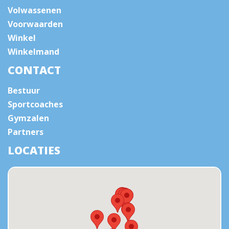
Volwassenen
Voorwaarden
Winkel
Winkelmand
CONTACT
Bestuur
Sportcoaches
Gymzalen
Partners
LOCATIES