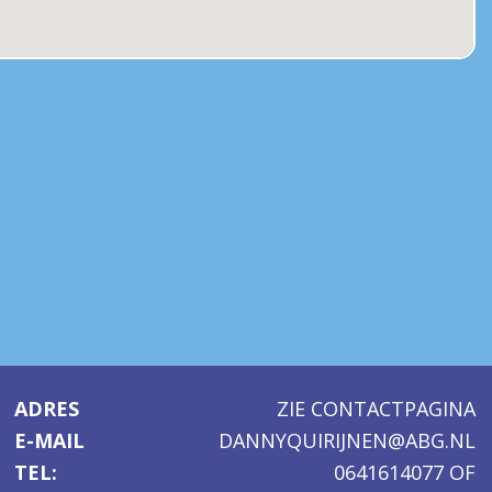
ADRES
ZIE CONTACTPAGINA
E-MAIL
DANNYQUIRIJNEN@ABG.NL
TEL:
0641614077
OF