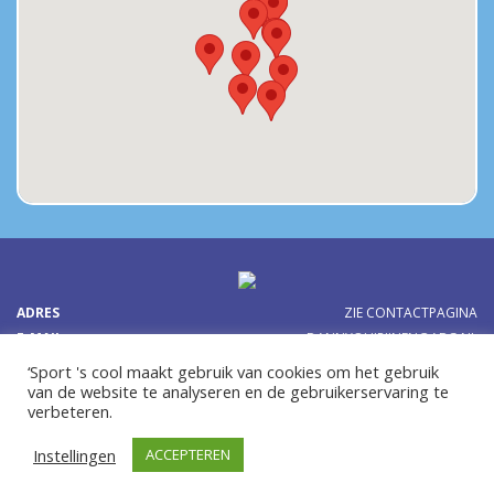
ADRES
ZIE CONTACTPAGINA
E-MAIL
DANNYQUIRIJNEN@ABG.NL
TEL:
0641614077
OF
‘Sport 's cool maakt gebruik van cookies om het gebruik
van de website te analyseren en de gebruikerservaring te
verbeteren.
Instellingen
ACCEPTEREN