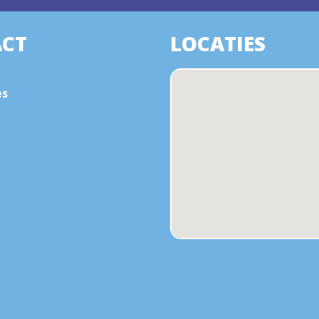
CT
LOCATIES
es