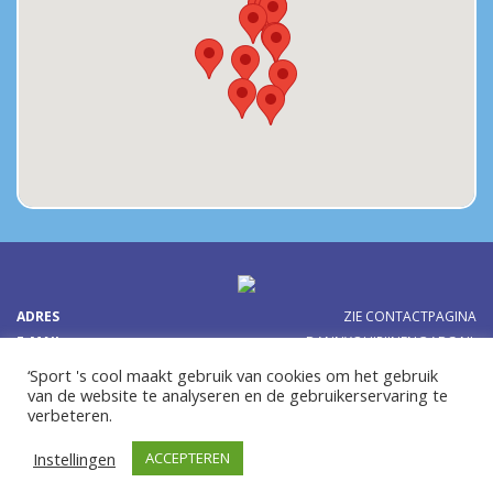
ADRES
ZIE CONTACTPAGINA
E-MAIL
DANNYQUIRIJNEN@ABG.NL
TEL:
0641614077
OF
‘Sport 's cool maakt gebruik van cookies om het gebruik
van de website te analyseren en de gebruikerservaring te
verbeteren.
Instellingen
ACCEPTEREN