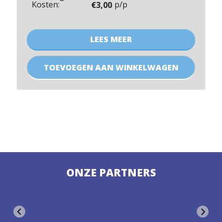
Kosten:
p/p
€
3,00
LEES MEER
Sport'sCool
bidon
TOEVOEGEN AAN WINKELWAGEN
aantal
ONZE PARTNERS