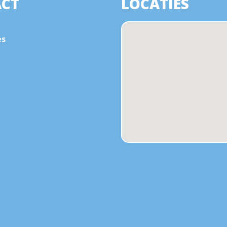
CT
LOCATIES
es