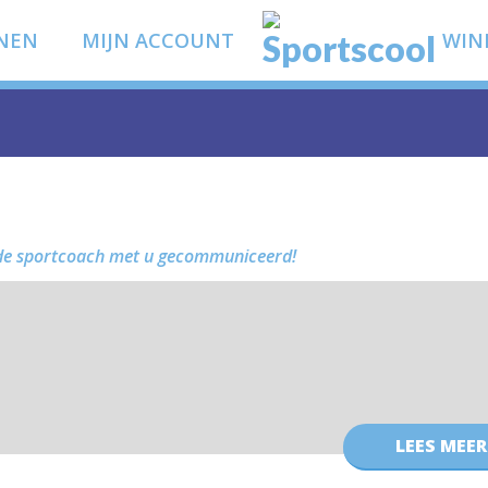
NEN
MIJN ACCOUNT
WIN
 de sportcoach met u gecommuniceerd!
LEES MEER