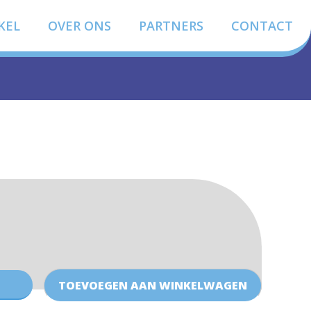
KEL
OVER ONS
PARTNERS
CONTACT
Uilenpoort
groep
TOEVOEGEN AAN WINKELWAGEN
2
t/m