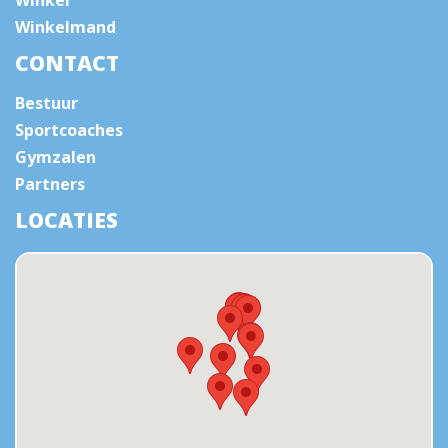
Winkelmand
CONTACT
Bestuur
Sportcoaches
Gymzalen
Partners
LOCATIES