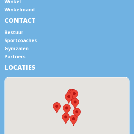
Winkel
Winkelmand
CONTACT
Bestuur
Sportcoaches
Gymzalen
Partners
LOCATIES