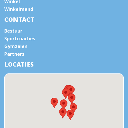
Winkel
Winkelmand
CONTACT
Bestuur
Sportcoaches
Gymzalen
Partners
LOCATIES