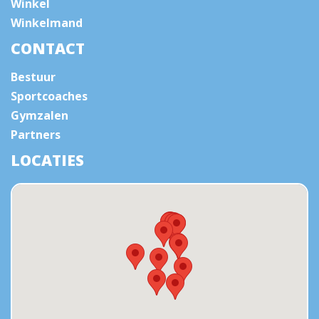
Winkel
Winkelmand
CONTACT
Bestuur
Sportcoaches
Gymzalen
Partners
LOCATIES